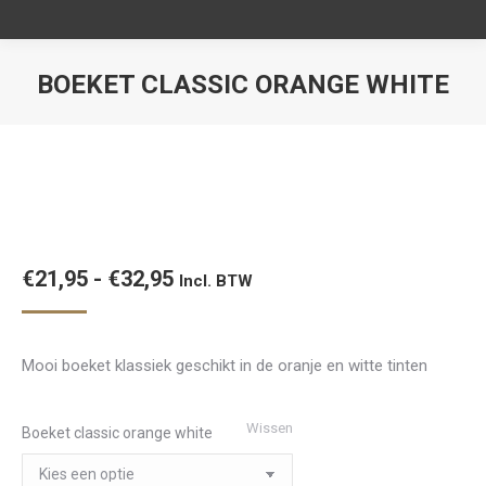
BOEKET CLASSIC ORANGE WHITE
Je bent hier:
Prijsklasse:
€
21,95
-
€
32,95
Incl. BTW
€21,95
tot
Mooi boeket klassiek geschikt in de oranje en witte tinten
€32,95
Wissen
Boeket classic orange white