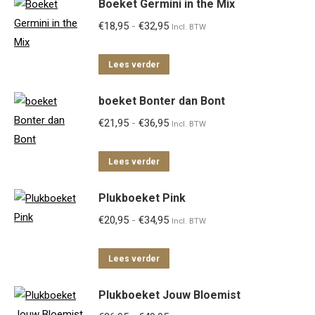
Boeket Germini in the Mix
Prijsklasse:
€
18,95
-
€
32,95
Incl. BTW
€18,95
tot
Lees verder
€32,95
boeket Bonter dan Bont
Prijsklasse:
€
21,95
-
€
36,95
Incl. BTW
€21,95
tot
Lees verder
€36,95
Plukboeket Pink
Prijsklasse:
€
20,95
-
€
34,95
Incl. BTW
€20,95
tot
Lees verder
€34,95
Plukboeket Jouw Bloemist