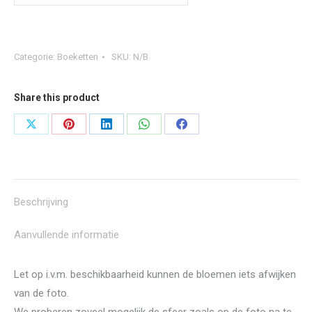
Categorie:
Boeketten
SKU:
N/B
Share this product
Share
Share
Share
Share
Share
on
on
on
on
on
X
Pinterest
LinkedIn
WhatsApp
Facebook
Beschrijving
Aanvullende informatie
Let op i.v.m. beschikbaarheid kunnen de bloemen iets afwijken
van de foto.