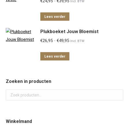
Prijsklasse:
€
24,95
-
€
39,95
Incl. BTW
€24,95
tot
Lees verder
€39,95
Plukboeket Jouw Bloemist
Prijsklasse:
€
26,95
-
€
49,95
Incl. BTW
€26,95
tot
Lees verder
€49,95
Zoeken in producten
Winkelmand