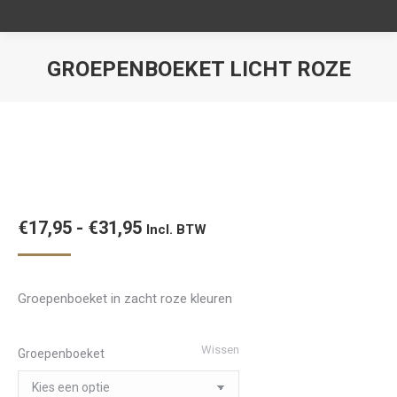
GROEPENBOEKET LICHT ROZE
Je bent hier:
Prijsklasse:
€
17,95
-
€
31,95
Incl. BTW
€17,95
tot
Groepenboeket in zacht roze kleuren
€31,95
Wissen
Groepenboeket