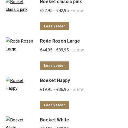
Boeket classic pink
Prijsklasse:
€
22,95
-
€
42,95
Incl. BTW
€22,95
tot
Lees verder
€42,95
Rode Rozen Large
Prijsklasse:
€
44,95
-
€
89,95
Incl. BTW
€44,95
tot
Lees verder
€89,95
Boeket Happy
Prijsklasse:
€
19,95
-
€
36,95
Incl. BTW
€19,95
tot
Lees verder
€36,95
Boeket White