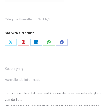
Categorie:
Boeketten
SKU:
N/B
Share this product
Share
Share
Share
Share
Share
on
on
on
on
on
X
Pinterest
LinkedIn
WhatsApp
Facebook
Beschrijving
Aanvullende informatie
Let op i.v.m. beschikbaarheid kunnen de bloemen iets afwijken
van de foto.