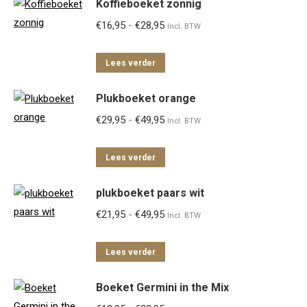
Koffieboeket zonnig
Prijsklasse:
€
16,95
-
€
28,95
Incl. BTW
€16,95
tot
Lees verder
€28,95
Plukboeket orange
Prijsklasse:
€
29,95
-
€
49,95
Incl. BTW
€29,95
tot
Lees verder
€49,95
plukboeket paars wit
Prijsklasse:
€
21,95
-
€
49,95
Incl. BTW
€21,95
tot
Lees verder
€49,95
Boeket Germini in the Mix