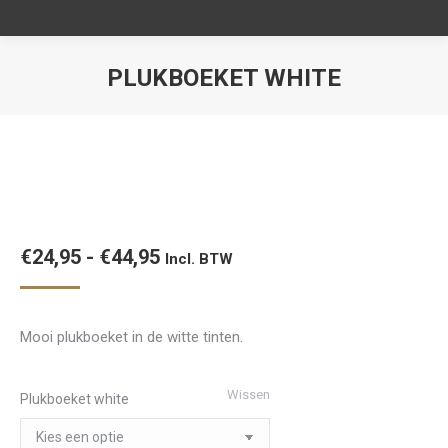
PLUKBOEKET WHITE
Je bent hier:
Prijsklasse:
€
24,95
-
€
44,95
Incl. BTW
€24,95
tot
Mooi plukboeket in de witte tinten.
€44,95
Wissen
Plukboeket white