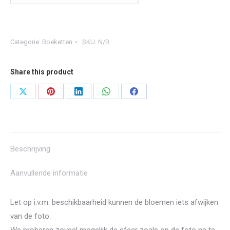
Categorie:
Boeketten
SKU:
N/B
Share this product
Share
Share
Share
Share
Share
on
on
on
on
on
X
Pinterest
LinkedIn
WhatsApp
Facebook
Beschrijving
Aanvullende informatie
Let op i.v.m. beschikbaarheid kunnen de bloemen iets afwijken
van de foto.