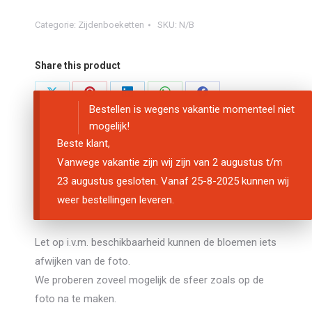
Categorie:
Zijdenboeketten
SKU:
N/B
Share this product
Share
Share
Share
Share
Share
Bestellen is wegens vakantie momenteel niet
on
on
on
on
on
mogelijk!
X
Pinterest
LinkedIn
WhatsApp
Facebook
Beste klant,
Vanwege vakantie zijn wij zijn van 2 augustus t/m
Beschrijving
23 augustus gesloten. Vanaf 25-8-2025 kunnen wij
weer bestellingen leveren.
Aanvullende informatie
Let op i.v.m. beschikbaarheid kunnen de bloemen iets
afwijken van de foto.
We proberen zoveel mogelijk de sfeer zoals op de
foto na te maken.