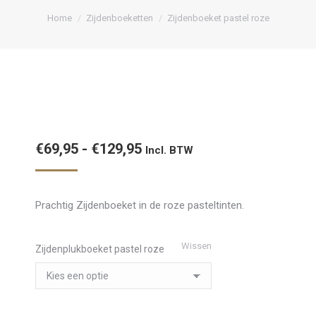
Je bent hier:
Home
Zijdenboeketten
Zijdenboeket pastel roze
Prijsklasse:
€
69,95
-
€
129,95
Incl. BTW
€69,95
tot
Prachtig Zijdenboeket in de roze pasteltinten.
€129,95
Wissen
Zijdenplukboeket pastel roze