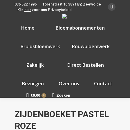
036 522 1996
Torenstraat 16 3891 BZ Zeewolde
Klik
hier
voor ons Privacybeleid
Faceboo
page
opens
Home
Bloemabonnementen
in
new
Bruidsbloemwerk
Rouwbloemwerk
window
Zakelijk
Direct Bestellen
Bezorgen
Over ons
Contact
€
0,00
Zoeken
Search:
0
ZIJDENBOEKET PASTEL
ROZE