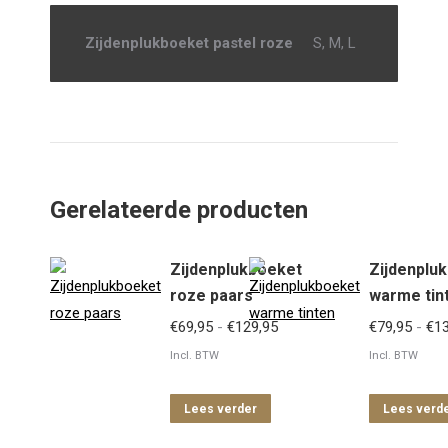
Zijdenplukboeket pastel roze
S, M, L
Gerelateerde producten
Zijdenplukboeket
Zijdenplu
roze paars
warme tin
Prijsklasse:
€
69,95
-
€
129,95
€
79,95
-
€
1
€69,95
Incl. BTW
Incl. BTW
tot
€129,95
Lees verder
Lees verd